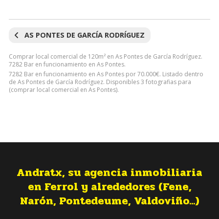
AS PONTES DE GARCÍA RODRÍGUEZ
Comprar local comercial de 120m² en As Pontes de García Rodríguez.
7282 Bar en funcionamiento en As Pontes.
7282 Bar en funcionamiento en As Pontes por 70.000€. Listado dentro
de As Pontes de García Rodríguez. Disponibles 3 fotografias para
(comprar local comercial en As Pontes).
Andratx, su agencia inmobiliaria
en Ferrol y alrededores (Fene,
Narón, Pontedeume, Valdoviño...)