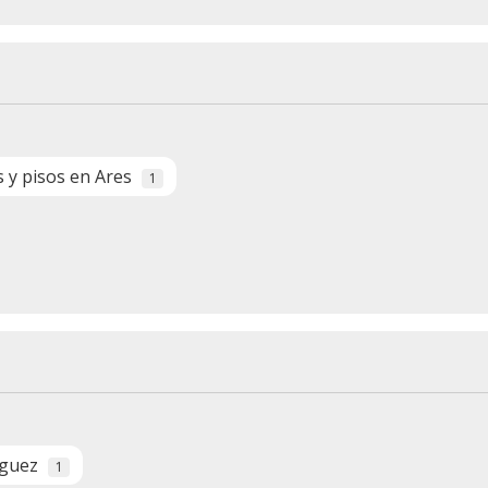
s y pisos en Ares
1
íguez
1