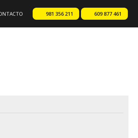
ONTACTO
981 356 211
609 877 461