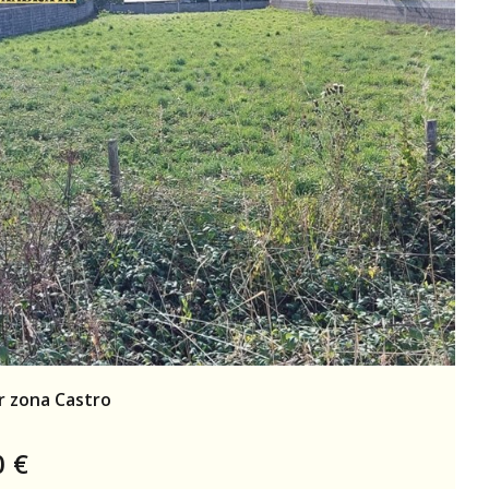
r zona Castro
0
€