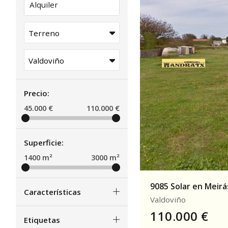
Alquiler
Precio:
45.000
€
110.000
€
Superficie:
1400
m²
3000
m²
9085 Solar en Meirás
Características
Valdoviño
110.000
€
Etiquetas