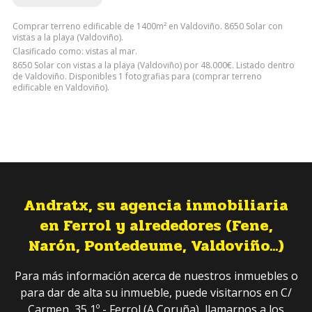
Comprar terreno edificable de 1400m² en Valdoviño. 8650 Solar con
vistas a la playa (Valdoviño).
Clasificado como: vistas al mar.
8650 Solar con vistas a la playa (Valdoviño) por 48.000€. Listado dentro
de Valdoviño. Disponibles 1 fotografias para (comprar terreno
edificable en Valdoviño).
Andratx, su agencia inmobiliaria
en Ferrol y alrededores (Fene,
Narón, Pontedeume, Valdoviño...)
Para más información acerca de nuestros inmuebles o
para dar de alta su inmueble, puede visitarnos en C/
Carmen, 35 1º - Ferrol (A Coruña), llamarnos a los