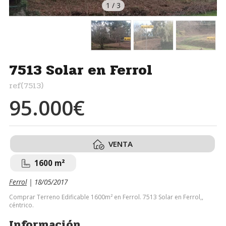
1
/
3
7513 Solar en Ferrol
ref(7513)
95.000€
VENTA
1600 m²
Ferrol
| 18/05/2017
Comprar Terreno Edificable 1600m² en Ferrol. 7513 Solar en Ferrol,,
céntrico.
Información