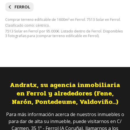
FERROL
Comprar terreno edificable de 1600m² en Ferrol. 7513 Solar en Ferrol.
Clasificado como: céntrico.
7513 Solar en Ferrol por 95.000€. Listado dentro de Ferrol. Disponibles
3 fotografias para (comprar terreno edificable en Ferrol).
Andratx, su agencia inmobiliaria
en Ferrol y alrededores (Fene,
Narón, Pontedeume, Valdoviño...)
Para más información acerca de nuestros inmuebles o
para dar de alta su inmueble, puede visitarnos en C/
Carmen, 35 1º - Ferrol (A Coruña), llamarnos a los