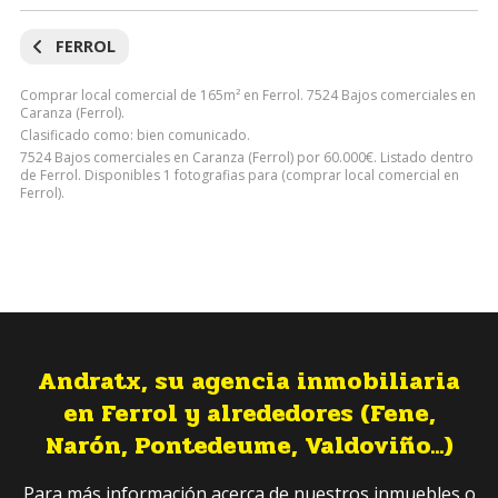
FERROL
Comprar local comercial de 165m² en Ferrol. 7524 Bajos comerciales en
Caranza (Ferrol).
Clasificado como: bien comunicado.
7524 Bajos comerciales en Caranza (Ferrol) por 60.000€. Listado dentro
de Ferrol. Disponibles 1 fotografias para (comprar local comercial en
Ferrol).
Andratx, su agencia inmobiliaria
en Ferrol y alrededores (Fene,
Narón, Pontedeume, Valdoviño...)
Para más información acerca de nuestros inmuebles o