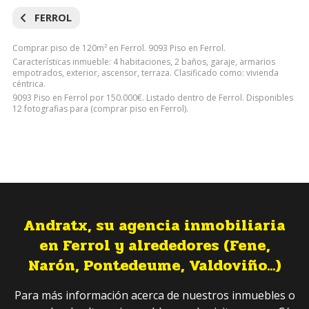
FERROL
Comprar piso de 120m² en Ferrol. 9093 Piso en Ferrol.
Características inmueble: 4 habitaciones, 2 baños, garaje, armarios
empotrados, exterior, ascensor, terraza. Clasificado como: vivienda
céntrica.
9093 Piso en Ferrol por 150.000€. Listado dentro de Ferrol. Disponibles
12 fotografias para (comprar piso en Ferrol).
Andratx, su agencia inmobiliaria
en Ferrol y alrededores (Fene,
Narón, Pontedeume, Valdoviño...)
Para más información acerca de nuestros inmuebles o