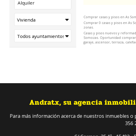
Alquiler
Comprar casas y pisos en As So
Comprar 0 casas y pisos en As So
zonas.
Casas y pisos nuevos y reformad
Somozas. Oportunidad comprar ca
garaje, ascensor, terraza, calef
Andratx, su agencia inmobilia
Para más información acerca de nuestros inmuebles o pa
356 