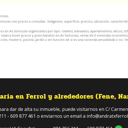
mozas.
mozas con precio a consultar. Imágenes, superficie, precios, ubicación, característi
os en As Somozas organizados por tipo: chalets, adosados, apartamentos, áticos, lof
sas a buen precio y pisos baratos en As Somozas, venta de 0 viviendas económicas y
acción, trastero, piscina, jardín o en función de si es una vivienda amueblada o no.
ria en Ferrol y alrededores (Fene, Na
ra dar de alta su inmueble, puede visitarnos en C/ Carmen, 3
211 - 609 877 461 o enviarnos un email a info@andratxferrol