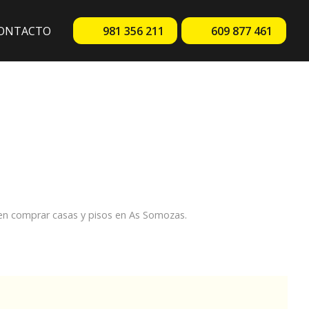
ONTACTO
981 356 211
609 877 461
 en comprar casas y pisos en As Somozas.
.