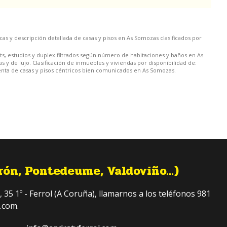
cas y descripción detallada de casas y pisos en As Somozas clasificados por
ts, estudios y duplex filtrados según número de habitaciones y baños en As
 de lujo. Clasificación de inmuebles y viviendas por disponibilidad de:
 Venta de casas y pisos céntricos bien comunicados en As Somozas.
rón, Pontedeume, Valdoviño...)
5 1º - Ferrol (A Coruña), llamarnos a los teléfonos 981
.com.