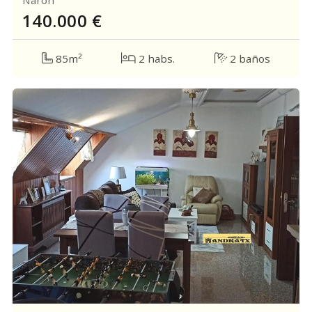
Narón
140.000
€
85m²
2 habs.
2 baños