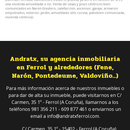
una vivienda amueblada o no. Venta de casas y pisos céntricos bien
comunicados en Narón (trastero, calefacción, ascensor, garaje, armarios
empotrados, exterior, jardín, amueblado sólo cocina, patiobien comunicada,
vivienda céntrica).
Andratx, su agencia inmobiliaria
en Ferrol y alrededores (Fene,
Narón, Pontedeume, Valdoviño...)
Para más información acerca de nuestros inmuebles o
para dar de alta su inmueble, puede visitarnos en C/
Carmen, 35 1º - Ferrol (A Coruña), llamarnos a los
teléfonos 981 356 211 - 609 877 461 o enviarnos un
email a info@andratxferrol.com.
C/ Carmen, 35 1º - 15402 - Ferrol
(A Coruña)