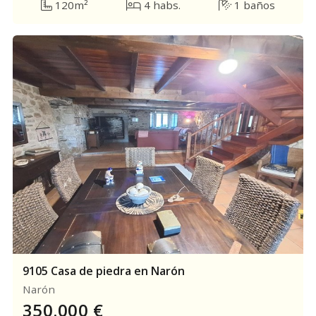
120m²
4 habs.
1 baños
9105 Casa de piedra en Narón
Narón
350.000
€