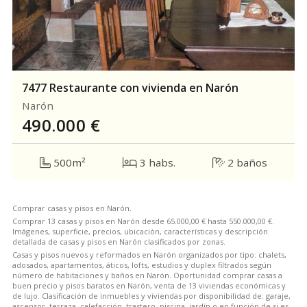
7477 Restaurante con vivienda en Narón
Narón
490.000
€
500m²
3 habs.
2 baños
Comprar casas y pisos en Narón.
Comprar 13 casas y pisos en Narón desde 65.000,00 € hasta 550.000,00 €.
Imágenes, superficie, precios, ubicación, características y descripción
detallada de casas y pisos en Narón clasificados por zonas.
Casas y pisos nuevos y reformados en Narón organizados por tipo: chalets,
adosados, apartamentos, áticos, lofts, estudios y duplex filtrados según
número de habitaciones y baños en Narón. Oportunidad comprar casas a
buen precio y pisos baratos en Narón, venta de 13 viviendas económicas y
de lujo. Clasificación de inmuebles y viviendas por disponibilidad de: garaje,
ascensor, terraza, calefacción, trastero, piscina, jardín o en función de si es