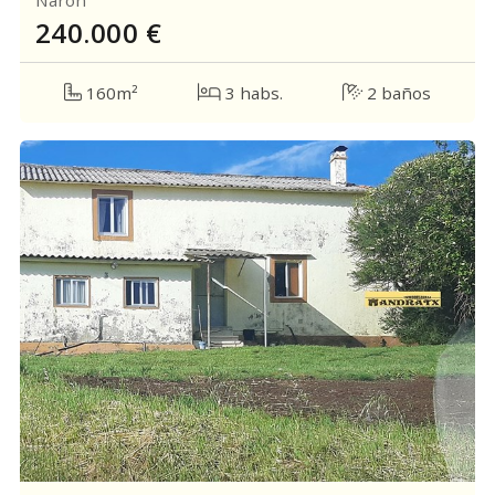
Narón
240.000
€
160m²
3 habs.
2 baños